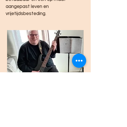
aangepast leven en
vrijetijdsbesteding.
Beleidsdoelstellingen
Om deze missie waarste maken:
1) Richt de VZW een
ondersteuningsfonds op om